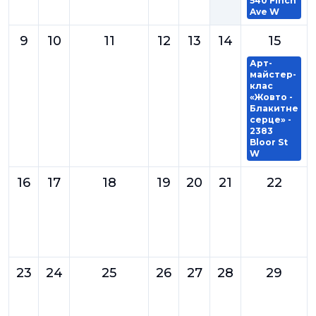
540 Finch
Ave W
9
10
11
12
13
14
15
Арт-
майстер-
клас
«Жовто -
Блакитне
серце» -
2383
Bloor St
W
16
17
18
19
20
21
22
23
24
25
26
27
28
29