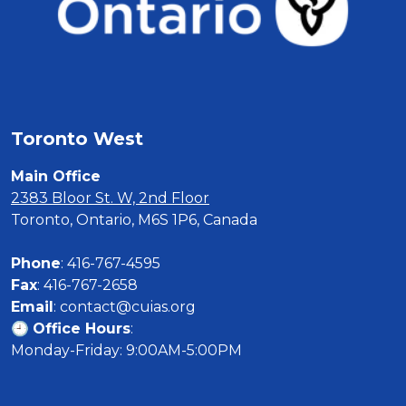
Toronto West 
Main Office
2383 Bloor St. W, 2nd Floor
Toronto, Ontario, M6S 1P6, Canada

Phone
Fax
Email
: contact@cuias.org

🕘 
Office Hours
:

Monday-Friday: 9:00AM-5:00PM