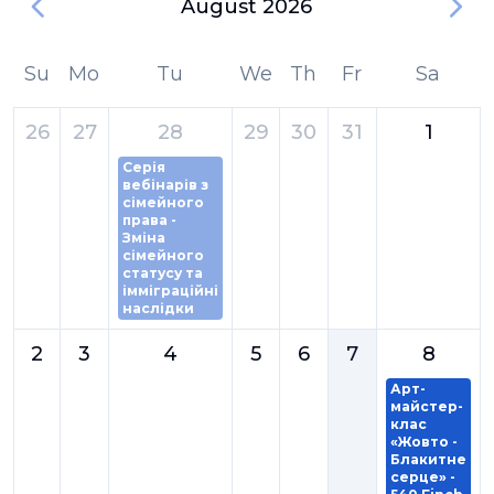
August 2026
Su
Mo
Tu
We
Th
Fr
Sa
26
27
28
29
30
31
1
Серія
вебінарів з
сімейного
права -
Зміна
сімейного
статусу та
імміграційні
наслідки
2
3
4
5
6
7
8
Арт-
майстер-
клас
«Жовто -
Блакитне
серце» -