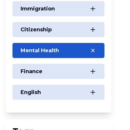
Immigration
Citizenship
Mental Health
Finance
English