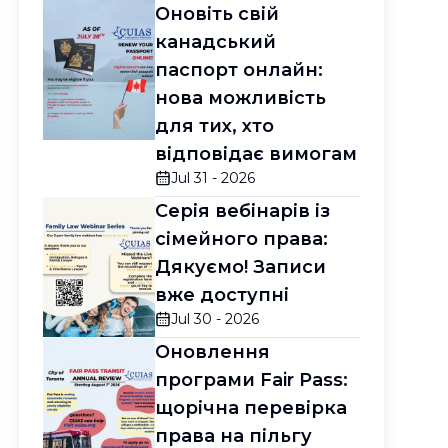
Оновіть свій
канадський
паспорт онлайн:
нова можливість
для тих, хто
відповідає вимогам
Jul 31 - 2026
Серія вебінарів із
сімейного права:
Дякуємо! Записи
вже доступні
Jul 30 - 2026
Оновлення
програми Fair Pass:
щорічна перевірка
права на пільгу