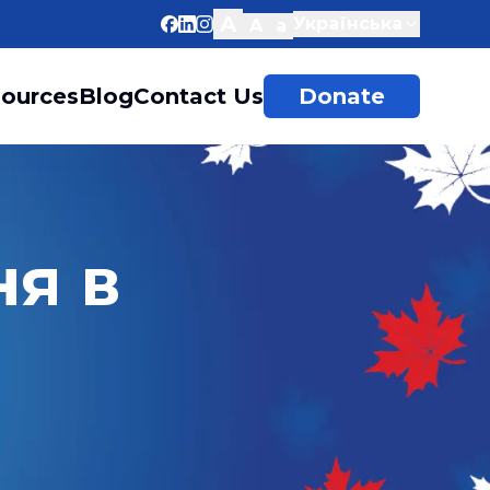
A
Українська
A
a
ources
Blog
Contact Us
Donate
я в 