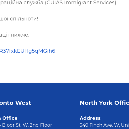
граційна служба (CUIAS Immigrant Services)
шої спільноти!
ації нижче:
le/R37fxkEUHg5qMGih6
onto West 
North York Offi
 Office
Address
 Bloor St. W, 2nd Floor
540 Finch Ave. W, Uni