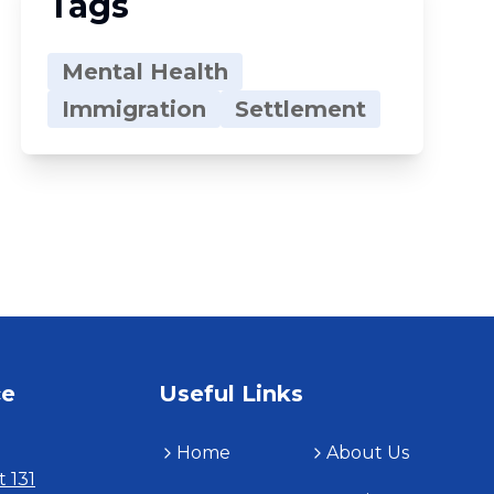
Tags
Mental Health
Immigration
Settlement
ce
Useful Links
Home
About Us
t 131