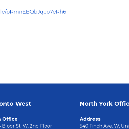
s.gle/pRmnEBQbJqoo7eRh6
onto West 
North York Offi
 Office
Address
 Bloor St. W, 2nd Floor
540 Finch Ave. W, Uni