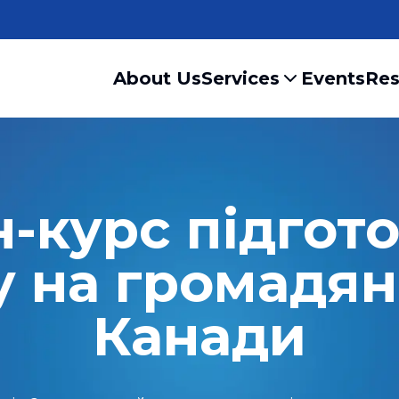
About Us
Services
Events
Res
-курс підгото
у на громадян
Канади