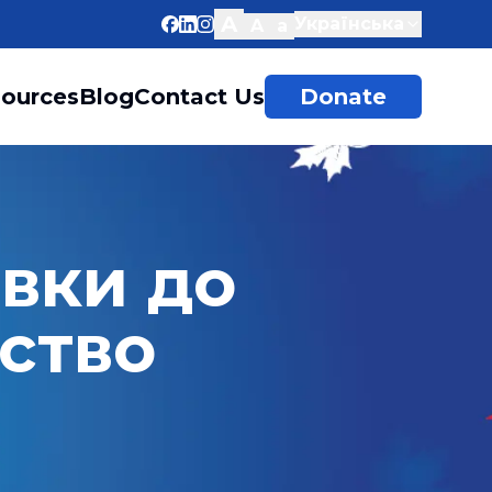
A
Українська
A
a
ources
Blog
Contact Us
Donate
вки до 
ство 