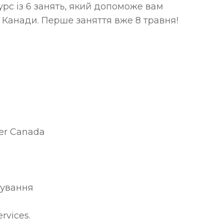
с із 6 занять, який допоможе вам 
 Канади. Перше заняття вже 8 травня!
)
er Canada
тування
rvices.