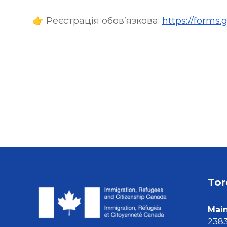
👉 Реєстрація обов’язкова: 
https://form
Tor
Main
2383